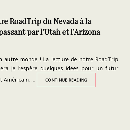
tre RoadTrip du Nevada à la
passant par l’Utah et l’Arizona
n autre monde ! La lecture de notre RoadTrip
nera je l’espère quelques idées pour un futur
st Américain. …
USA
CONTINUE READING
2019
:
NOTRE
ROADTRIP
DU
NEVADA
À
LA