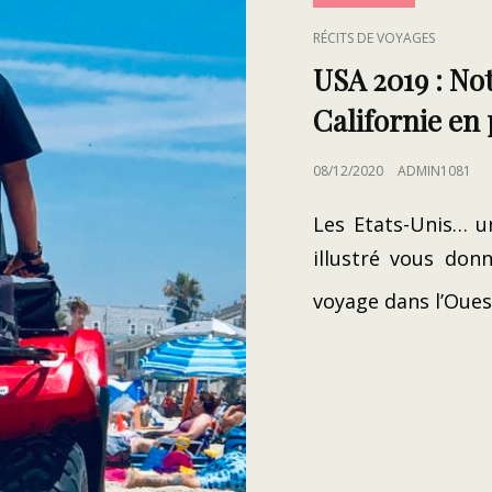
CAT
RÉCITS DE VOYAGES
LINKS
USA 2019 : No
Californie en 
POSTED
08/12/2020
ADMIN1081
ON
Les Etats-Unis… u
illustré vous don
voyage dans l’Oue