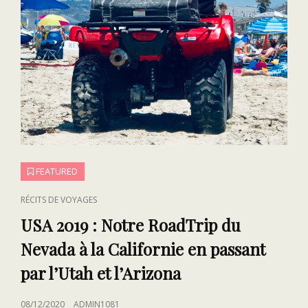
FEATURED
CAT
RÉCITS DE VOYAGES
LINKS
USA 2019 : Notre RoadTrip du
Nevada à la Californie en passant
par l’Utah et l’Arizona
POSTED
08/12/2020
ADMIN1081