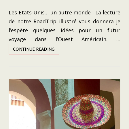
ON
Les Etats-Unis… un autre monde ! La lecture
de notre RoadTrip illustré vous donnera je
l’espère quelques idées pour un futur
voyage dans l’Ouest Américain. …
USA
CONTINUE READING
2019
:
NOTRE
ROADTRIP
DU
NEVADA
À
LA
CALIFORNIE
EN
PASSANT
PAR
L’UTAH