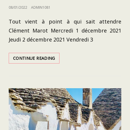
POSTED
08/01/2022
ADMIN1081
ON
Tout vient à point à qui sait attendre
Clément Marot Mercredi 1 décembre 2021
Jeudi 2 décembre 2021 Vendredi 3
PREMIER
CONTINUE READING
VOYAGE
AUX
USA
APRÈS
RÉOUVERTURE
DES
FRONTIÈRES
(DÉCEMBRE
2021)