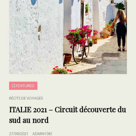
FEATURED
CAT
RÉCITS DE VOYAGES
LINKS
ITALIE 2021 – Circuit découverte du
sud au nord
POSTED
27/09/2021
ADMIN1081