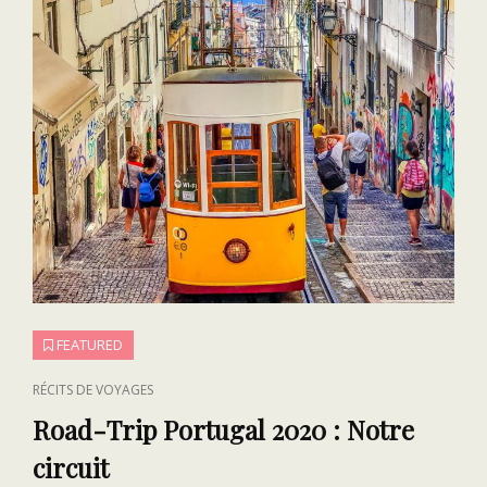
VOYAGE
FEATURED
CAT
RÉCITS DE VOYAGES
LINKS
Road-Trip Portugal 2020 : Notre
circuit