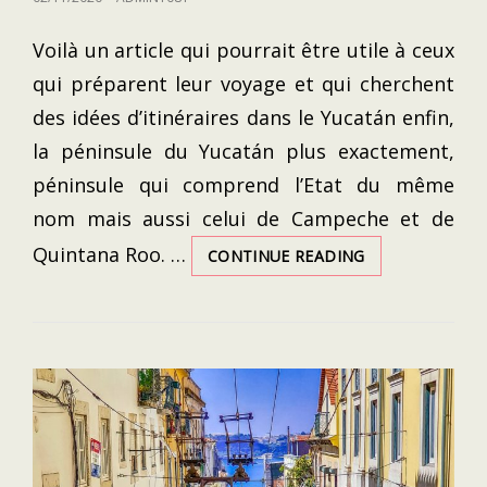
ON
Voilà un article qui pourrait être utile à ceux
qui préparent leur voyage et qui cherchent
des idées d’itinéraires dans le Yucatán enfin,
la péninsule du Yucatán plus exactement,
péninsule qui comprend l’Etat du même
nom mais aussi celui de Campeche et de
Quintana Roo. …
MEXIQUE
CONTINUE READING
2017
:
ROAD-
TRIP
YUCATAN/CAMP
ROO
–
NOTRE
RÉCIT
DE