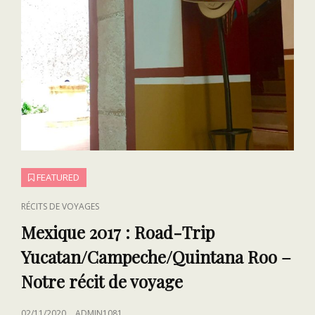
ET
L’ARIZONA
FEATURED
CAT
RÉCITS DE VOYAGES
LINKS
Mexique 2017 : Road-Trip
Yucatan/Campeche/Quintana Roo –
Notre récit de voyage
POSTED
02/11/2020
ADMIN1081