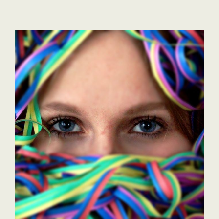
L’ITALIE
:
2
PASSIONNÉES
DU
TOURISME
VOUS
PARLENT
DU
«
GÈNE
DU
VOYAGE
»
!