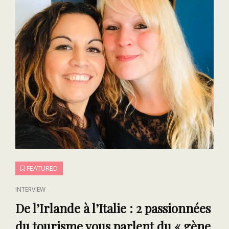
FEATURED
CAT
INTERVIEW
LINKS
De l’Irlande à l’Italie : 2 passionnées
du tourisme vous parlent du « gène