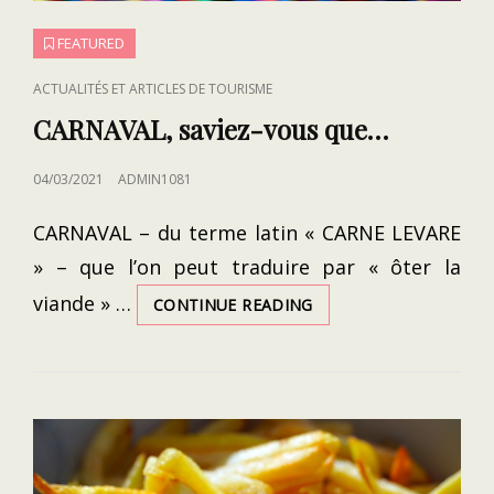
FEATURED
CAT
ACTUALITÉS ET ARTICLES DE TOURISME
LINKS
CARNAVAL, saviez-vous que…
POSTED
04/03/2021
ADMIN1081
ON
CARNAVAL – du terme latin « CARNE LEVARE
» – que l’on peut traduire par « ôter la
viande » …
CARNAVAL,
CONTINUE READING
SAVIEZ-
VOUS
QUE…