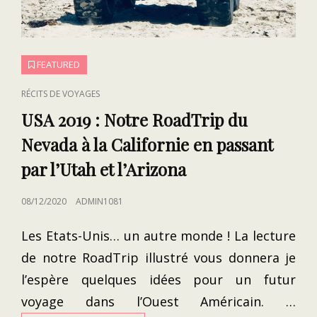
FEATURED
CAT
RÉCITS DE VOYAGES
LINKS
USA 2019 : Notre RoadTrip du
Nevada à la Californie en passant
par l’Utah et l’Arizona
POSTED
08/12/2020
ADMIN1081
ON
Les Etats-Unis… un autre monde ! La lecture
de notre RoadTrip illustré vous donnera je
l’espère quelques idées pour un futur
voyage dans l’Ouest Américain. …