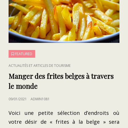
FEATURED
CAT
ACTUALITÉS ET ARTICLES DE TOURISME
LINKS
Manger des frites belges à travers
le monde
POSTED
09/01/2021
ADMIN1081
ON
Voici une petite sélection d’endroits où
votre désir de « frites à la belge » sera