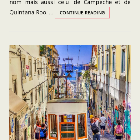
nom mais aussi celui de Campeche et de
Quintana Roo. …
MEXIQUE
CONTINUE READING
2017
:
ROAD-
TRIP
YUCATAN/CAMP
ROO
–
NOTRE
RÉCIT
DE
VOYAGE