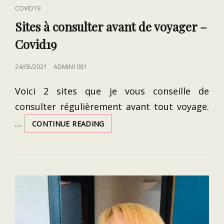
CAT
COVID19
LINKS
Sites à consulter avant de voyager –
Covid19
POSTED
24/05/2021
ADMIN1081
ON
Voici 2 sites que je vous conseille de
consulter régulièrement avant tout voyage.
…
SITES
CONTINUE READING
À
CONSULTER
AVANT
DE
VOYAGER
–
COVID19