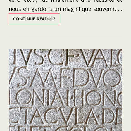
nous en gardons un magnifique souvenir. …
ROAD-
CONTINUE READING
TRIP
PORTUGAL
2020
:
NOTRE
CIRCUIT
LISBONNE/PORTO/DOURO/PRAIA/SI