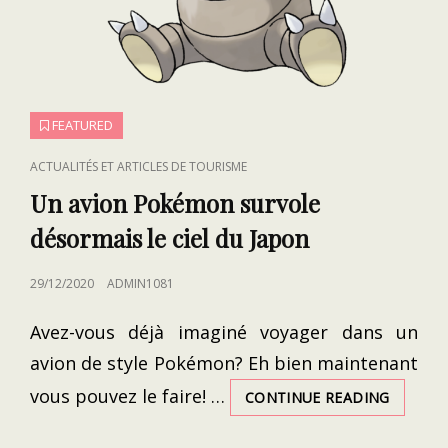
FEATURED
CAT
ACTUALITÉS ET ARTICLES DE TOURISME
LINKS
Un avion Pokémon survole
désormais le ciel du Japon
POSTED
29/12/2020
ADMIN1081
ON
Avez-vous déjà imaginé voyager dans un
avion de style Pokémon? Eh bien maintenant
vous pouvez le faire! …
UN
CONTINUE READING
AVION
POKÉM