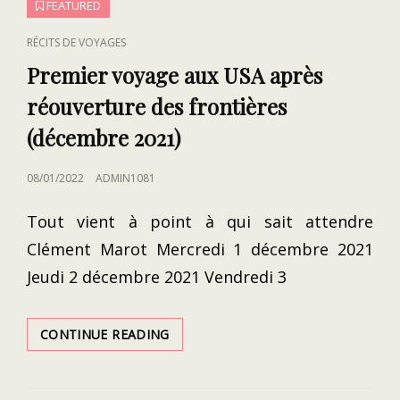
FEATURED
CAT
RÉCITS DE VOYAGES
LINKS
Premier voyage aux USA après
réouverture des frontières
(décembre 2021)
POSTED
08/01/2022
ADMIN1081
ON
Tout vient à point à qui sait attendre
Clément Marot Mercredi 1 décembre 2021
Jeudi 2 décembre 2021 Vendredi 3
PREMIER
CONTINUE READING
VOYAGE
AUX
USA