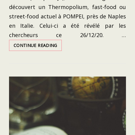
découvert un Thermopolium, fast-food ou
street-food actuel à POMPEI, près de Naples
en Italie. Celui-ci a été révélé par les
chercheurs ce 26/12/20. …
POMPÉI,
CONTINUE READING
UN
« THERMOPOLIUM »
INTACT
REFAIT
SURFACE:
RESTES
DE
NOURRITURE
SUR
LES
ASSIETTES
ET
FRESQUES
AUX