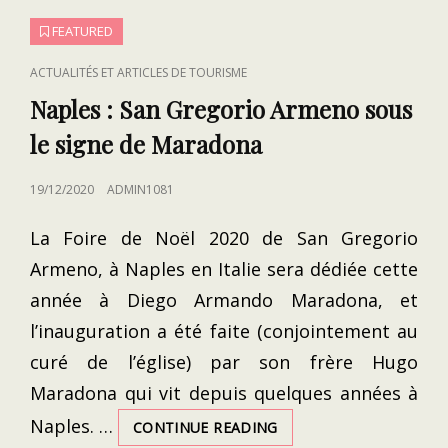
FEATURED
CAT
ACTUALITÉS ET ARTICLES DE TOURISME
LINKS
Naples : San Gregorio Armeno sous
le signe de Maradona
POSTED
19/12/2020
ADMIN1081
ON
La Foire de Noël 2020 de San Gregorio
Armeno, à Naples en Italie sera dédiée cette
année à Diego Armando Maradona, et
l’inauguration a été faite (conjointement au
curé de l’église) par son frère Hugo
Maradona qui vit depuis quelques années à
Naples. …
NAPLES
CONTINUE READING
: