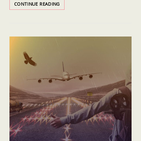
USA
CONTINUE READING
2019
:
NOTRE
ROADTRIP
DU
NEVADA
À
LA
CALIFORNIE
EN
PASSANT
PAR
L’UTAH
ET
L’ARIZONA