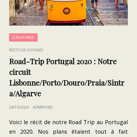
FEATURED
CAT
RÉCITS DE VOYAGES
LINKS
Road-Trip Portugal 2020 : Notre
circuit
Lisbonne/Porto/Douro/Praia/Sintr
a/Algarve
POSTED
24/10/2020
ADMIN1081
ON
Voici le récit de notre Road Trip au Portugal
en 2020. Nos plans étaient tout à fait