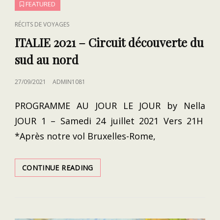
FEATURED
CAT
RÉCITS DE VOYAGES
LINKS
ITALIE 2021 – Circuit découverte du
sud au nord
POSTED
27/09/2021
ADMIN1081
ON
PROGRAMME AU JOUR LE JOUR by Nella
JOUR 1 – Samedi 24 juillet 2021 Vers 21H
*Après notre vol Bruxelles-Rome,
ITALIE
CONTINUE READING
2021
–
CIRCUIT
DÉCOUVERTE
DU