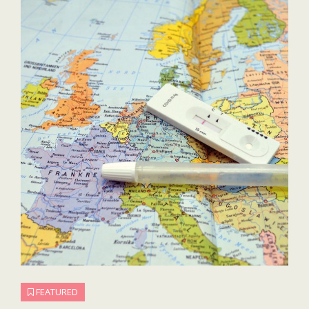
SUD
AU
NORD
FEATURED