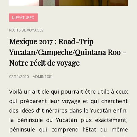
FEATURED
CAT
RÉCITS DE VOYAGES
LINKS
Mexique 2017 : Road-Trip
Yucatan/Campeche/Quintana Roo –
Notre récit de voyage
POSTED
02/11/2020
ADMIN1081
ON
Voilà un article qui pourrait être utile à ceux
qui préparent leur voyage et qui cherchent
des idées d’itinéraires dans le Yucatán enfin,
la péninsule du Yucatán plus exactement,
péninsule qui comprend l’Etat du même