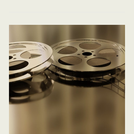
SAN
GREGORIO
ARMENO
SOUS
LE
SIGNE
DE
MARADONA