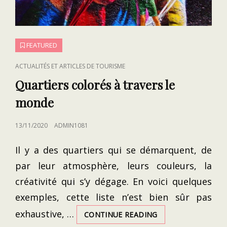
FEATURED
CAT
ACTUALITÉS ET ARTICLES DE TOURISME
LINKS
Quartiers colorés à travers le
monde
POSTED
13/11/2020
ADMIN1081
ON
Il y a des quartiers qui se démarquent, de
par leur atmosphère, leurs couleurs, la
créativité qui s’y dégage. En voici quelques
exemples, cette liste n’est bien sûr pas
exhaustive, …
QUARTIERS
CONTINUE READING
COLORÉS