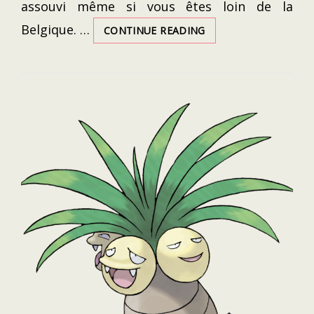
assouvi même si vous êtes loin de la
Belgique. …
MANGER
CONTINUE READING
DES
FRITES
BELGES
À
TRAVERS
LE
MONDE