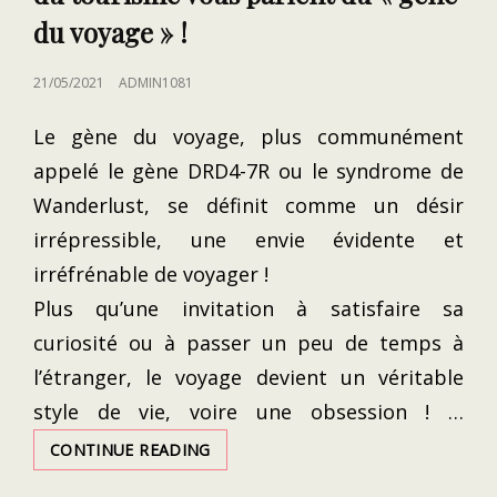
du voyage » !
POSTED
21/05/2021
ADMIN1081
ON
Le gène du voyage, plus communément
appelé le gène DRD4-7R ou le syndrome de
Wanderlust, se définit comme un désir
irrépressible, une envie évidente et
irréfrénable de voyager !
Plus qu’une invitation à satisfaire sa
curiosité ou à passer un peu de temps à
l’étranger, le voyage devient un véritable
style de vie, voire une obsession ! …
DE
CONTINUE READING
L’IRLANDE
À