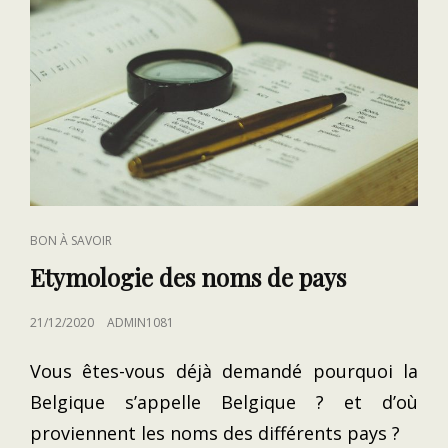
CAT
BON À SAVOIR
LINKS
Etymologie des noms de pays
POSTED
21/12/2020
ADMIN1081
ON
Vous êtes-vous déjà demandé pourquoi la
Belgique s’appelle Belgique ? et d’où
proviennent les noms des différents pays ?