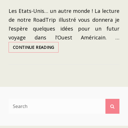
ON
Les Etats-Unis… un autre monde ! La lecture
de notre RoadTrip illustré vous donnera je
l’espère quelques idées pour un futur
voyage dans l’Ouest Américain. …
USA
CONTINUE READING
2019
:
NOTRE
ROADTRIP
DU
NEVADA
À
LA
CALIFORNIE
Search
Searc
EN
for:
PASSANT
PAR
L’UTAH