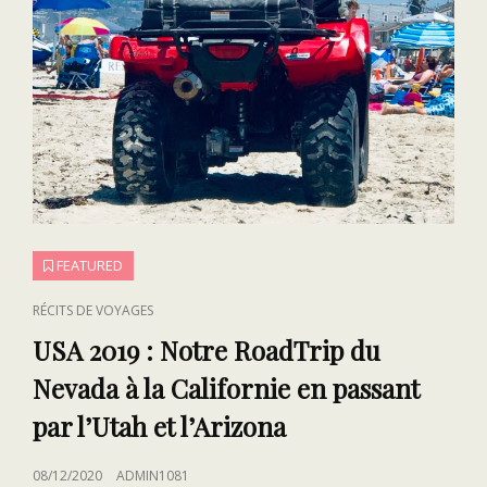
FEATURED
CAT
RÉCITS DE VOYAGES
LINKS
USA 2019 : Notre RoadTrip du
Nevada à la Californie en passant
par l’Utah et l’Arizona
POSTED
08/12/2020
ADMIN1081