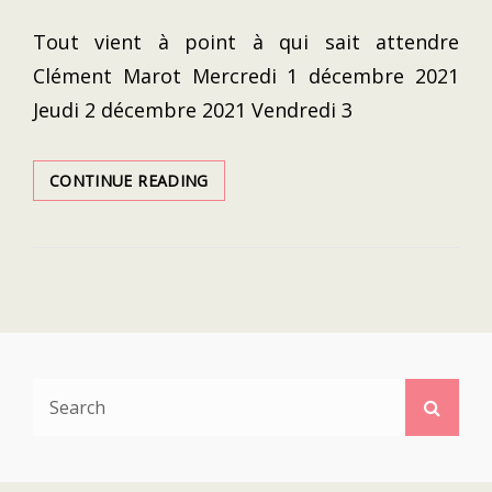
ON
Tout vient à point à qui sait attendre
Clément Marot Mercredi 1 décembre 2021
Jeudi 2 décembre 2021 Vendredi 3
PREMIER
CONTINUE READING
VOYAGE
AUX
USA
APRÈS
RÉOUVERTURE
DES
FRONTIÈRES
(DÉCEMBRE
2021)
Search
Searc
for: