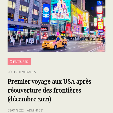
FEATURED
CAT
RÉCITS DE VOYAGES
LINKS
Premier voyage aux USA après
réouverture des frontières
(décembre 2021)
POSTED
08/01/2022
ADMIN1081