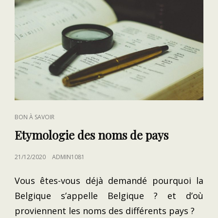
CAT
BON À SAVOIR
LINKS
Etymologie des noms de pays
POSTED
21/12/2020
ADMIN1081
ON
Vous êtes-vous déjà demandé pourquoi la
Belgique s’appelle Belgique ? et d’où
proviennent les noms des différents pays ?