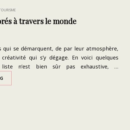
 TOURISME
orés à travers le monde
ers qui se démarquent, de par leur atmosphère,
a créativité qui s’y dégage. En voici quelques
 liste n’est bien sûr pas exhaustive, …
QUARTIERS
NG
COLORÉS
À
TRAVERS
LE
MONDE