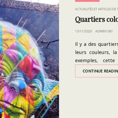
CAT
ACTUALITÉS ET ARTICLES DE
LINKS
Quartiers col
POSTED
13/11/2020
ADMIN1081
ON
Il y a des quarti
leurs couleurs, l
exemples, cette
CONTINUE READI