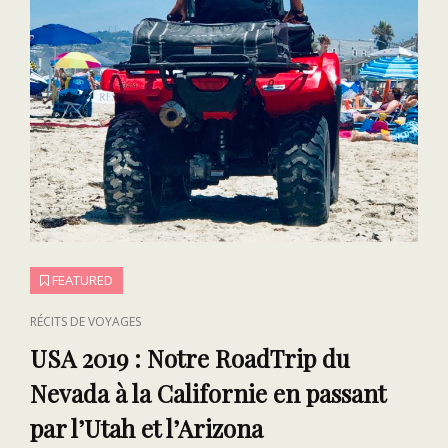
FEATURED
CAT
RÉCITS DE VOYAGES
LINKS
USA 2019 : Notre RoadTrip du
Nevada à la Californie en passant
par l’Utah et l’Arizona