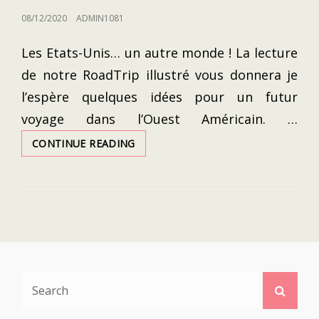
POSTED
08/12/2020
ADMIN1081
ON
Les Etats-Unis… un autre monde ! La lecture
de notre RoadTrip illustré vous donnera je
l’espère quelques idées pour un futur
voyage dans l’Ouest Américain. …
USA
CONTINUE READING
2019
:
NOTRE
ROADTRIP
DU
NEVADA
À
LA
CALIFORNIE
Search
Searc
EN
for:
PASSANT