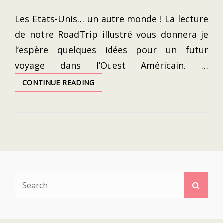
ON
Les Etats-Unis… un autre monde ! La lecture
de notre RoadTrip illustré vous donnera je
l’espère quelques idées pour un futur
voyage dans l’Ouest Américain. …
USA
CONTINUE READING
2019
:
NOTRE
ROADTRIP
DU
NEVADA
À
LA
CALIFORNIE
Search
Searc
EN
for:
PASSANT
PAR
L’UTAH