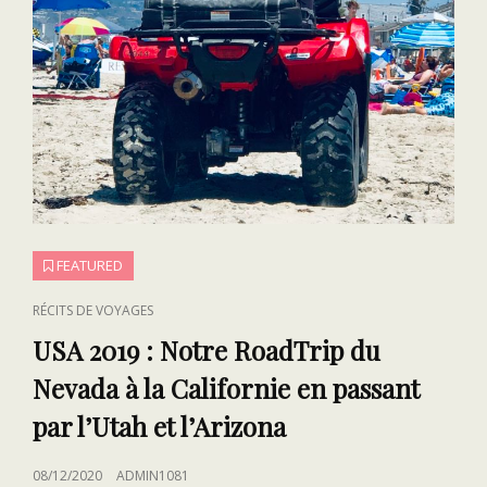
FEATURED
CAT
RÉCITS DE VOYAGES
LINKS
USA 2019 : Notre RoadTrip du
Nevada à la Californie en passant
par l’Utah et l’Arizona
POSTED
08/12/2020
ADMIN1081