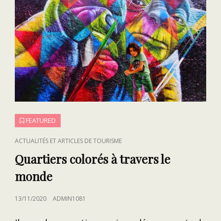
FEATURED
CAT
ACTUALITÉS ET ARTICLES DE TOURISME
LINKS
Quartiers colorés à travers le
monde
POSTED
13/11/2020
ADMIN1081
ON