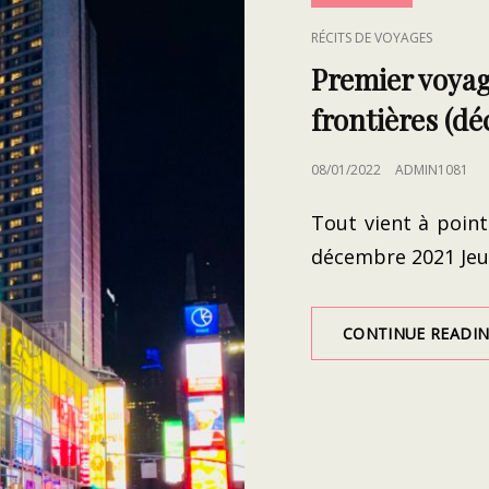
CAT
RÉCITS DE VOYAGES
LINKS
Premier voyag
frontières (d
POSTED
08/01/2022
ADMIN1081
ON
Tout vient à poin
décembre 2021 Jeu
CONTINUE READI