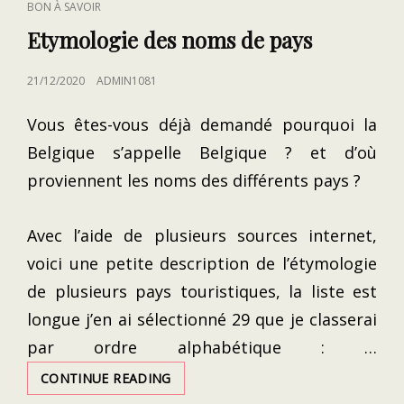
CAT
BON À SAVOIR
LINKS
Etymologie des noms de pays
POSTED
21/12/2020
ADMIN1081
ON
Vous êtes-vous déjà demandé pourquoi la
Belgique s’appelle Belgique ? et d’où
proviennent les noms des différents pays ?
Avec l’aide de plusieurs sources internet,
voici une petite description de l’étymologie
de plusieurs pays touristiques, la liste est
longue j’en ai sélectionné 29 que je classerai
par ordre alphabétique : …
ETYMOLOGIE
CONTINUE READING
DES