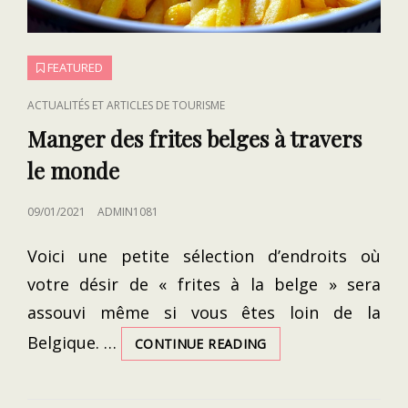
FEATURED
CAT
ACTUALITÉS ET ARTICLES DE TOURISME
LINKS
Manger des frites belges à travers
le monde
POSTED
09/01/2021
ADMIN1081
ON
Voici une petite sélection d’endroits où
votre désir de « frites à la belge » sera
assouvi même si vous êtes loin de la
Belgique. …
MANGER
CONTINUE READING
DES
FRITES
BELGES