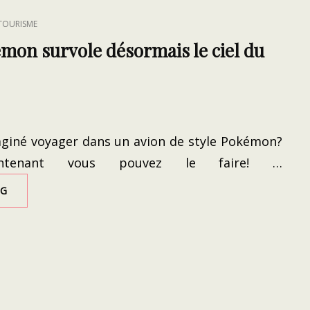
 TOURISME
mon survole désormais le ciel du
aginé voyager dans un avion de style Pokémon?
ntenant vous pouvez le faire! …
UN
NG
AVION
POKÉMON
SURVOLE
DÉSORMAIS
LE
CIEL
DU
JAPON