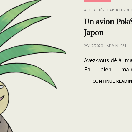
CAT
ACTUALITÉS ET ARTICLES DE
LINKS
Un avion Poké
Japon
POSTED
29/12/2020
ADMIN1081
ON
Avez-vous déjà im
Eh bien mai
CONTINUE READI